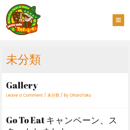
Skip
to
content
Main
Men
未分類
Gallery
Leave a Comment
/
未分類
/ By
OharaTaku
Go To Eat キャンペーン、ス