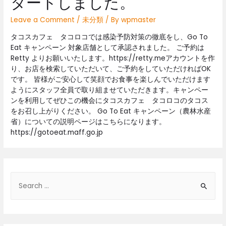
タートしました。
Leave a Comment
/
未分類
/ By
wpmaster
タコスカフェ タコロコでは感染予防対策の徹底をし、Go To
Eat キャンペーン 対象店舗として承認されました。 ご予約は
Retty よりお願いいたします。https://retty.meアカウントを作
り、お店を検索していただいて、ご予約をしていただければOK
です。 皆様がご安心して笑顔でお食事を楽しんでいただけます
ようにスタッフ全員で取り組ませていただきます。キャンペー
ンを利用してぜひこの機会にタコスカフェ タコロコのタコス
をお召し上がりください。 Go To Eat キャンペーン（農林水産
省）についての説明ページはこちらになります。
https://gotoeat.maff.go.jp
S
e
a
r