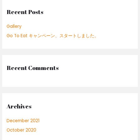
c
Recent Posts
h
f
Gallery
o
Go To Eat キャンペーン、スタートしました。
r
:
Recent Comments
Archives
December 2021
October 2020